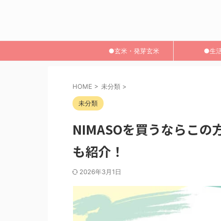
●玄米・発芽玄米
●生
HOME
>
未分類
>
未分類
NIMASOを買うならこ
も紹介！
2026年3月1日