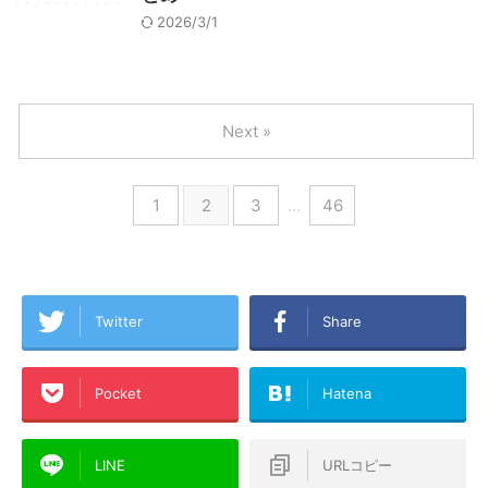
2026/3/1
Next »
1
2
3
…
46
Twitter
Share
Pocket
Hatena
LINE
URLコピー