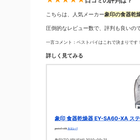
口コミの評判は？
こちらは、人気メーカー
象印の食器乾
圧倒的なレビュー数で、評判も良いの
一言コメント：ベストバイはこれで決まりです
詳しく見てみる
象印 食器乾燥器 EY-SA60-XA ス
カエレバ
posted with
象印(ZOJIRUSHI) 2010-09-21