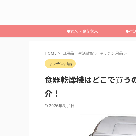
●玄米・発芽玄米
●生
HOME
>
日用品・生活雑貨
>
キッチン用品
>
キッチン用品
食器乾燥機はどこで買う
介！
2026年3月1日