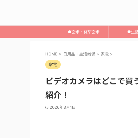
●玄米・発芽玄米
●生
HOME
>
日用品・生活雑貨
>
家電
>
家電
ビデオカメラはどこで買
紹介！
2026年3月1日