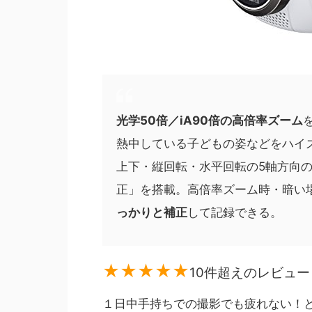
光学50倍／iA90倍の高倍率ズーム
熱中している子どもの姿などをハイ
上下・縦回転・水平回転の5軸方向
正」を搭載。高倍率ズーム時・暗い
っかりと補正
して記録できる。
★★★★★
10件超えのレビュー
１日中手持ちでの撮影でも疲れない！